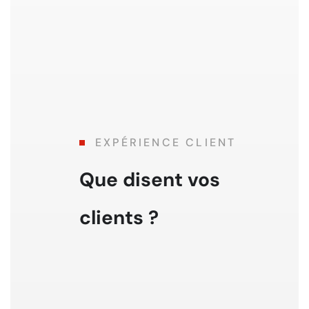
EXPÉRIENCE CLIENT
Que disent vos
clients ?
Travail soigné et conforme au devi
Je suis très satisfaite de l'entreprise Lelaidier