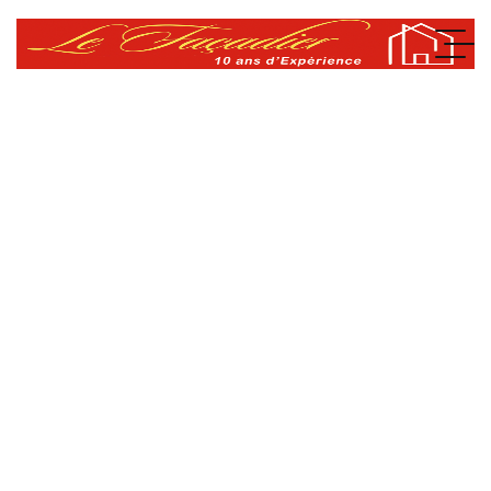
RAVALEMENT DE FAÇADE
Redonnez vie à vos murs extérieurs ! Le Façadier réalise le
EN SAVOIR PLUS