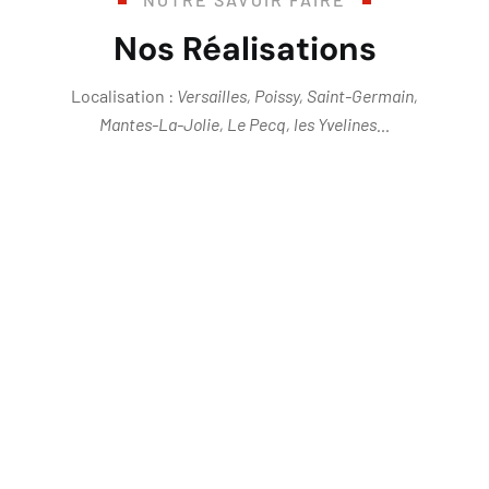
Nos Réalisations
Localisation :
Versailles, Poissy, Saint-Germain,
Mantes-La-Jolie, Le Pecq, les Yvelines…
All
Isolation Thermique ITE
Maçonnerie
Peinture
Ravalement